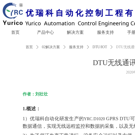
优 瑞 科 自 动 化 控 制 工 程 有
Yurico Automation Control Engineering Co
首页
产品中心
解决方案
服务支持
手
首页
ꄲ
02解决方案
ꄲ
服务支持
ꄲ
DTU/IOT
ꄲ
DTU无线
DTU无线通
202
作者：刘壮壮
1.概述：
1）
优瑞科自动化研发生产的
GPRS D
YRC.D1020
数据通信，实现无线远程监控和数据的采集
，
以及无