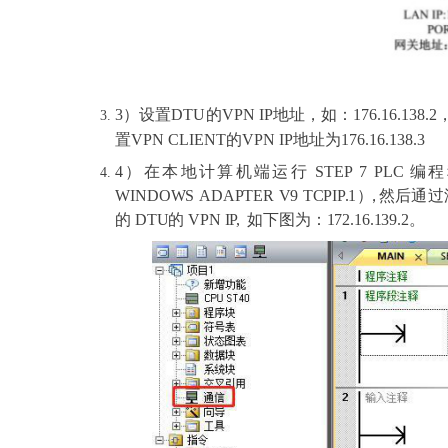
3）设置
DTU的VPN IP地址，如：176.16.138.
置VPN CLIENT的VPN IP地址为176.16.138.3
4）在
本地
计
算
机
端
运
行
S
T
E
P
7
P
L
C
编
程
W
IND
O
W
S
AD
A
P
TE
R
V
9
T
CP
I
P
.
1
）
，
然
后
通
过
的
DTU
的
VPN
IP,
如下图为：
172.16.139.2。