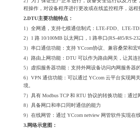
2）为了保证生产正常进行，设备安全运行以及方便
程操作，对设备程序进行更改或在线监控程序，远程
2.DTU主要功能特点：
1）
全网通，支持七模通信制式：
LTE-FDD、LTE-
2）
1 路 10/100MB 以太网口，1 路串口(RS-485/RS
3）
串口通信功能：支持
YCcom协议、兼容桑荣和
4）
路由上网功能：
DTU 可以作为路由网关
，
让其连
5）
虚拟服务器功能：支持外网设备访问内网服务器
6
）
VPN 通信功能：可以通过 YCcom 云平台实
境。
7
）
具有
Modbus TCP 和 RTU 协议的转换功能：
8
）
具备网口和串口同时通信的能力
9
）
在线网管：通过
YCcom netview 网管软件实现
3.网络示意图：