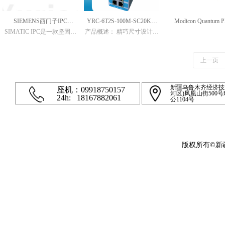
机器人型号：ER50-2100-P
二、机器人特点：
SIEMENS西门子IPC
YRC-6T2S-100M-SC20KM
Modicon Quantum 
取件机器人采用国内首创压
铸版机器人，在标准版机器
SIMATIC IPC是一款坚固可
产品概述： 精巧尺寸设计，
windows XP操作系统工控机
YRC.6T2S.100M.SC20KM
人基础上主要开发两大功
靠的机架式工控机，采用19
即插即用。可提供8个以下
能：
英寸标准4U机架式设计，可
100/1000M接口，光电灵活
1、防护等级达到IP67；2、
在环境温度高达 40ºC 的工业
组合来满足现场网络接入需
上一页
取件软浮动功能。
条件下保证CPU 24小时全速
求。无风扇设计，具有高强
运行。配置两个串口COM1
度金属褶皱结构外壳，确保
和COM2，其中COM2可支
在各种恶劣工业环境下长期
新疆乌鲁木齐经济技
座机：09918750157
河区)凤凰山街500
持RS232/RS485/RS422三种
稳定、可靠、安全使用。
24h:
18167882061
公1104号
方式（通过BIOS菜单选
择），两个视频输出接口
DVI-D和VGA可同时输出。
SIMATIC IPC具有很高的性
价比，可广泛应用于冶金、
版权所有©
电子、通用机械、电力、矿
山和交通等领域。