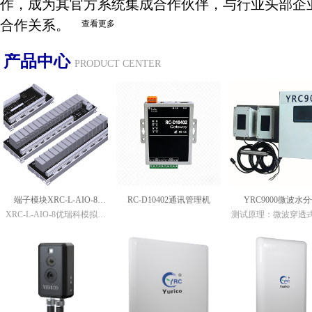
作，成为其官方系统集成合作伙伴，与行业头部企
合作关系。
查看更多
产品中心
PRODUCT CENTER
端子模块XRC-L-AIO-8
RC-D10402通讯管理机
YRC9000微波水
XRC-L-AIO-8优瑞科模拟量
测试原理：微波穿透
XRC-L-DI-16-24V XRC-L-
输入输出端子模块硬件手册
系统组成：微波发射探
DO-16-24V
XRC-L-DI-16-24V(H)优瑞科
波接收探头/超声波厚
开关量输入端子模块硬件手
探头/微电脑中央处理单
册
讯电缆/专用卡槽/不锈
XRC-L-DI-16-24V220V优瑞
底板
科开关量输入端子模块硬件
微波功率：30种不同
手册
功率，可通过拨码器