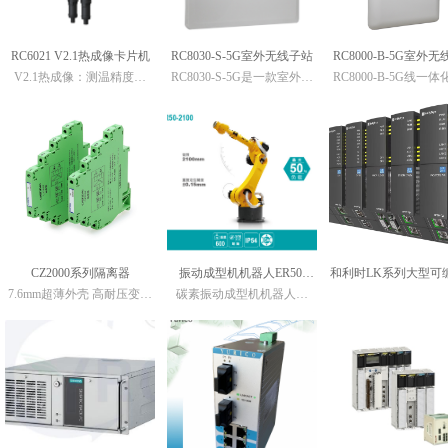
XRC-L-DI-32-24V(H)优瑞科
换
开关量输入端子模块硬件手
微波发射能量范
册
围：-28DBM---+1D
RC6021 V2.1热成像卡片机
RC8030-S-5G室外无线子站
RC8000-B-5G室外
XRC-L-DO-16-24V(H)优瑞
切换）；最高23Db
科开关量输出端子模块硬件
水分测量范围：0.01%
V2.1热成像：测温精度：
RC8030-S-5G是一款室外电
RC8000-B-5G线一
手册
±2℃（或者量程的±2%）、
信级天线一体化无线
基站
XRC-L-DO-16-24V优瑞科开
测温范围：-20~550℃、热成
关量输出端子模块硬件手册
像分辨率：256*192、可见光
XRC-L-DO-32-24V(H)优瑞
分辨率：400万、视场角：
科开关量输出端子模块硬件
90°x66.4°；50°x37.2°、尺
寸：87*55*30mm、最小成像
距离：0.1m；0.15m、供电方
式：POE或DC12V、自带补
光灯、蜂鸣器、支持Modbus
RS485、支持Modbus TCP
CZ2000系列隔离器
振动成型机机器人ER50-
和利时LK系列大型可
7.6mm超薄外壳 高耐压变压
碳素振动成型机机器人扒
2100
制器（LK-PLC
器 低能耗高精度 抗干扰性高
料、喷脱模剂
转换精度高
选用机器人说明：
一、根据工艺用途每台压机
配置有：
1、根据用途取件机器人选择
50kg机器人，机身设计紧
凑，可控范围大，应用场景
广阔。